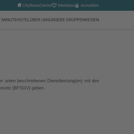
CityReiseCenter
Merkliste
Anmelden
T MINUTE
HOTEL
ÜBER UNS
UNSERE GRUPPENREISEN
er unten beschriebenen Dienstleistung(en) mit den
 Gesetz (BFSGV) geben.