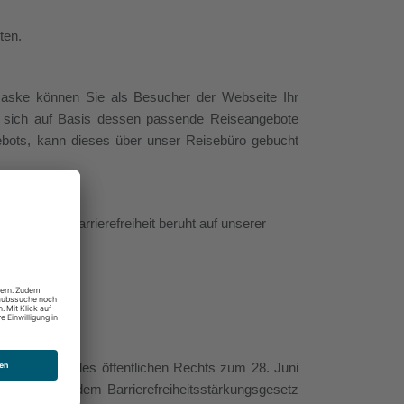
ten.
maske können Sie als Besucher der Webseite Ihr
d sich auf Basis dessen passende Reiseangebote
ebots, kann dieses über unser Reisebüro gebucht
Stand der Barrierefreiheit beruht auf unserer
eue Anstalt des öffentlichen Rechts zum 28. Juni
rfüllung nach dem Barrierefreiheitsstärkungsgesetz