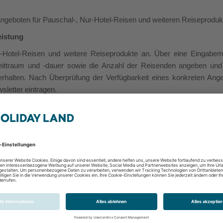
ngeboten für Pauschal-, Nur-Hotel-Reisen und weiteren Reiseproduk
eistung
r-Hotel-Reisen und weitere Reiseprodukte an. Über eine Eingabe
zeittraum und -dauer sowie die Anzahl der Reisenden angeben un
erhalten. Nach Überprüfung der Verfügbarkeit eines konkreten Ang
letter eintragen.
gen
ierefreiheitsstärkungsgesetz (BFSG) vereinbar.
Die Einschätzung zum 
zgl. der Barrierefreiheit kommunizieren kann
:
auf der Webseite
emeinsame Marktüberwachungsbehörde zu gründen. Diese soll als n
lich hierfür ist die Ratifikation des Staatsvertrages zur Aufgabene