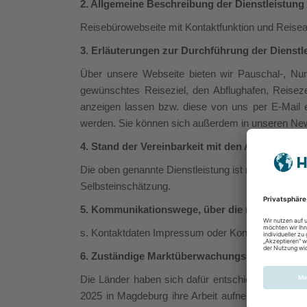
2. Allgemeine Beschreibung der Dienstleistung
Reisebürowebseite mit Kontaktfunktion und Reisea
3. Erläuterungen zur Durchführung der Dienstl
Über unsere Webseite bieten wir Pauschal-, Nu
gewünschtes Reiseziel, den Abflughafen, Reise
anzeigen lassen bzw. diese von uns per E-Mail 
werden. Sie können sich außerdem in unseren News
4. Stand der Vereinbarkeit mit den Anforderun
Die oben genannte Dienstleistung ist mit dem Barr
Selbsteinschätzung.
5. Kommunikationswege, über die man Mängel b
s. Kontaktdaten Impressum oder Kontaktformular 
6. Zuständige Marktüberwachungsbehörde
Die Länder haben sich dafür entschieden, eine g
2025 in Magdeburg ihre Arbeit aufnehmen. Erforder