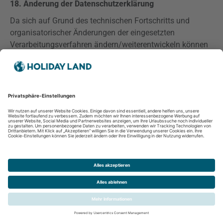
18. Änderung der Datenschutzerklärung
Da sich auf Grund des technischen Fortschritts und
organisatorischer Änderungen der eingesetzten
Verarbeitungsverfahren ändern/weiterentwickeln können
behalten wir uns vor, die
vorliegende
Datenschutzerklärung gemäß den neuen technischen
Rahmenbedingungen weiterzuentwickeln. Wir bitten Sie
deshalb unsere Datenschutzerklärung von Zeit zu Zeit zu
überprüfen. Sollten Sie mit den im Verlaufe der Zeit
auftretenden
Weiterentwicklungen nicht einverstanden
sein, so können Sie schriftlich, gemäß Art 17
DSGVO
, eine
Löschung der Daten, die nicht auf Grundlage anderer
gesetzlicher Vorgaben, wie handelsrechtlicher oder
steuerrechtlicher Aufbewahrungspflichten, gespeichert
werden, verlangen.
Dienstanbieter und verantwortliche Stelle für diese
Website ist: