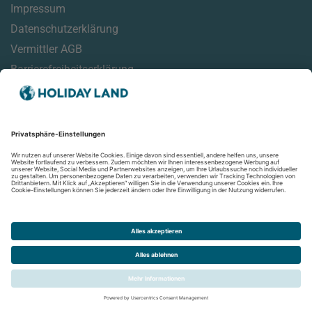
Impressum
Datenschutzerklärung
Vermittler AGB
Barrierefreiheitserklärung
Service
Reisehinweise
Reisemonitor
Online Check-In Informationen
Aktuelles
Newsletter
Folgen Sie uns auf: